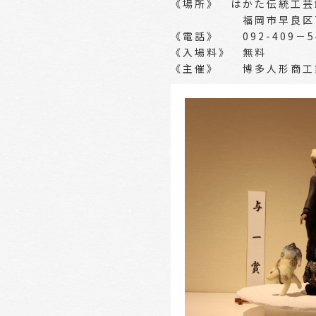
《場所》 はかた伝統工芸
福岡市早良区百道浜
《電話》 092-409－5
《入場料》 無料
《主催》 博多人形商工