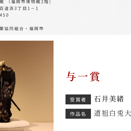
館 （福岡市博物館2階）
3丁目1－1
450
業協同組合・福岡市
与一賞
石井美緒
受賞者
道祖白兎
作品名