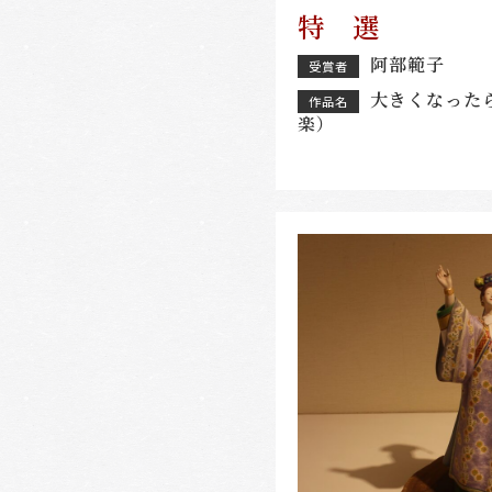
特 選
阿部範子
受賞者
大きくなった
作品名
楽）