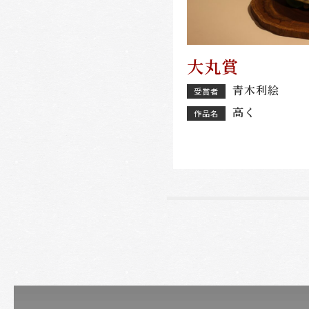
大丸賞
青木利絵
受賞者
高く
作品名