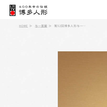
HOME
≫
与一賞展
≫
第52回博多人形与一…