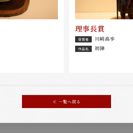
理事長賞
川崎高歩
受賞者
初陣
作品名
≪ 一覧へ戻る