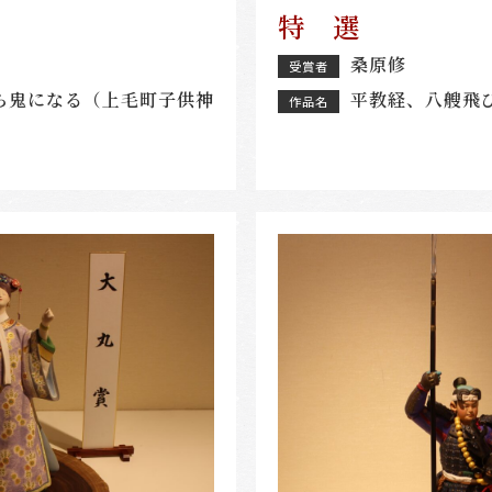
特 選
桑原修
受賞者
ら鬼になる（上毛町子供神
平教経、八艘飛
作品名