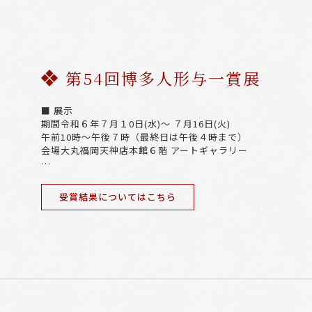
第54回博多人形与一賞展
■ 展示
期間令和６年７月１0日(水)～ ７月16日(火)
午前10時～午後７時（最終日は午後４時まで）
会場大丸福岡天神店本館６階 アートギャラリー
…
受賞結果についてはこちら