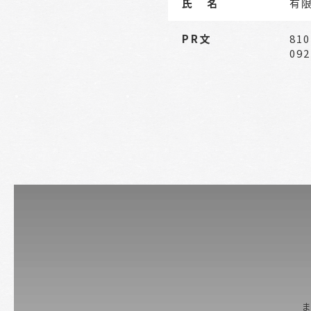
氏 名
有
PR文
81
09