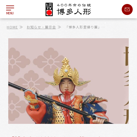
MENU
≫
≫
HOME
お知らせ・展示会
「博多人形里帰り展」…