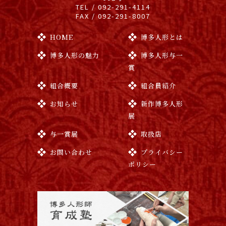
TEL / 092-291-4114
FAX / 092-291-8007
HOME
博多人形とは
博多人形の魅力
博多人形与一
賞
組合概要
組合員紹介
お知らせ
新作博多人形
展
与一賞展
取扱店
お問い合わせ
プライバシー
ポリシー