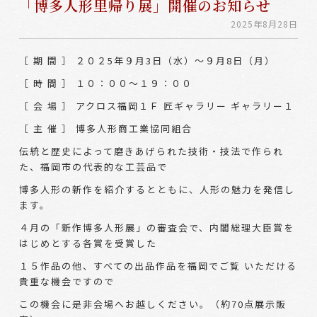
「博多人形里帰り展」開催のお知らせ
2025年8月28日
［ 期 間 ］ ２０２5年９月3日（水）～９月8日（月）
［ 時 間 ］ １０：００～１９：００
［ 会 場 ］ アクロス福岡１Ｆ 匠ギャラリー ギャラリー１
［ 主 催 ］ 博多人形商工業協同組合
伝統と歴史によって磨きあげられた技術・技法で作られ
た、福岡市の代表的な工芸品で
博多人形の新作を紹介するとともに、人形の魅力を発信し
ます。
４月の「新作博多人形展」の審査会で、内閣総理大臣賞を
はじめとする各賞を受賞した
１５作品の他、すべての出品作品を福岡でご覧 いただける
貴重な機会ですので
この機会に是非会場へお越しください。（約70点展示販