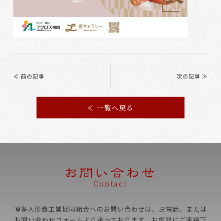
Post
navigation
≪ 前の記事
次の記事 ≫
≪ 一覧へ戻る
Contact
博多人形商工業協同組合へのお問い合わせは、お電話、
または
お問い合わせフォームより承っております。お気軽にご連絡下