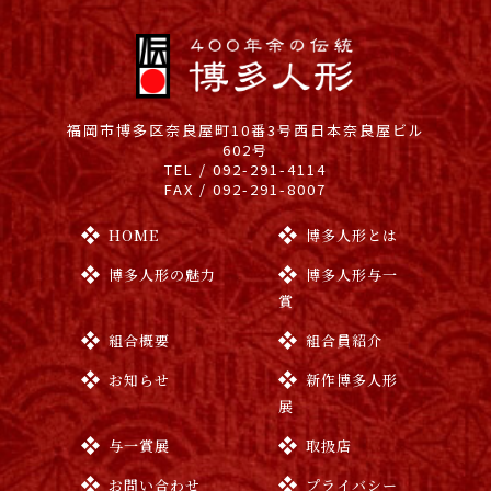
福岡市博多区奈良屋町10番3号
西日本奈良屋ビル
602号
TEL / 092-291-4114
FAX / 092-291-8007
HOME
博多人形とは
博多人形の魅力
博多人形与一
賞
組合概要
組合員紹介
お知らせ
新作博多人形
展
与一賞展
取扱店
お問い合わせ
プライバシー