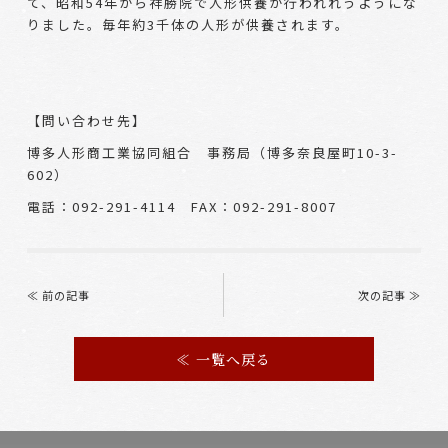
て、昭和54年から祥勝院で人形供養が行われれうようにな
りました。毎年約3千体の人形が供養されます。
【問い合わせ先】
博多人形商工業協同組合 事務局（博多奈良屋町10-3-
602）
電話：092-291-4114 FAX：092-291-8007
Post
navigation
≪ 前の記事
次の記事 ≫
≪ 一覧へ戻る