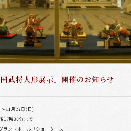
戦国武将人形展示」開催のお知らせ
)～1
1
月
27
日(日)
後17時30分まで
グランドホール「ショーケース」