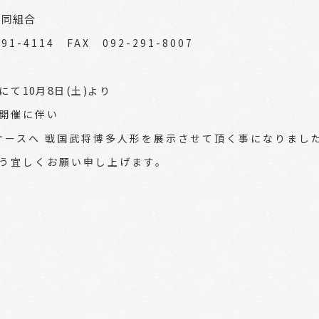
協同組合
1-4114 FAX 092-291-8007
10
8
(
)
にて
月
日
土
より
開催に伴い
ケースへ 戦国武将博多人形を展示させて頂く事になりまし
う宜しくお願い申し上げます。