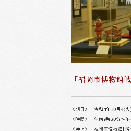
「福岡市博物館
《期日》 令和4年10月
4(
火
《時間》 午前
9
時
30
分～午
《
会場》 福岡市博物館1階