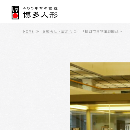
HOME
≫
お知らせ・展示会
≫
「福岡市博物館戦国武…