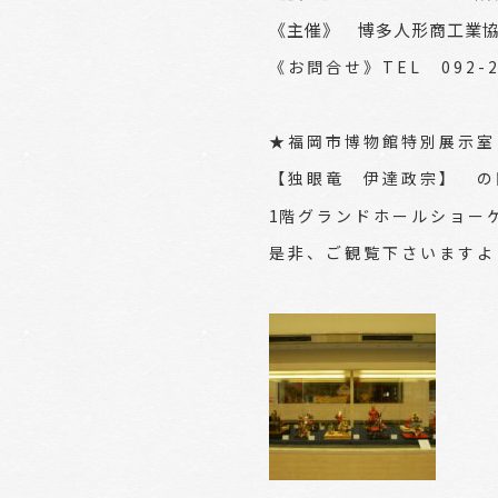
《主催》
博多人形商工業
《お問合せ》TEL 092-29
★福岡市博物館特別展示室
【独眼竜 伊達政宗】 の
1
階グランドホールショー
是非、ご観覧下さいますよ