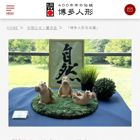
MENU
≫
≫
HOME
お知らせ・展示会
「博多人形未来展」 …