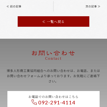
Post
navigation
≪ 前の記事
次の記事 ≫
≪ 一覧へ戻る
Contact
博多人形商工業協同組合へのお問い合わせは、お電話、
または
お問い合わせフォームより承っております。お気軽にご連絡下
さい。
お電話でのお問い合わせはこちら
092-291-4114