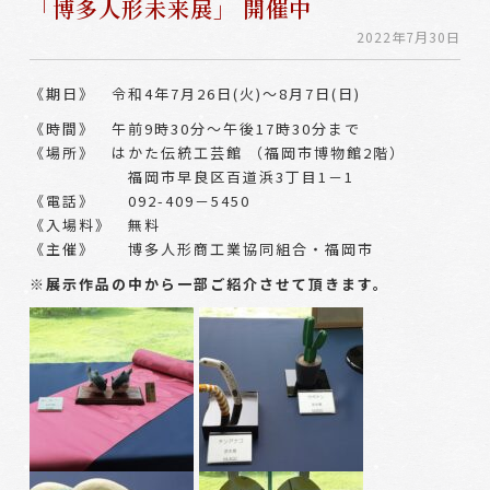
「博多人形未来展」 開催中
2022年7月30日
《期日》 令和4年7月26日(火)～8月7日(日)
《時間》 午前9時30分～午後17時30分まで
《場所》 はかた伝統工芸館 （福岡市博物館2階）
福岡市早良区百道浜3丁目1－1
《電話》 092-409－5450
《入場料》 無料
《主催》 博多人形商工業協同組合・福岡市
※展示作品の中から一部ご紹介させて頂きます。