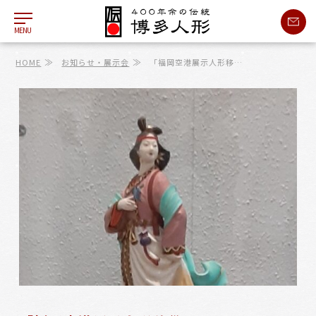
MENU
≫
≫
HOME
お知らせ・展示会
「福岡空港展示人形移…