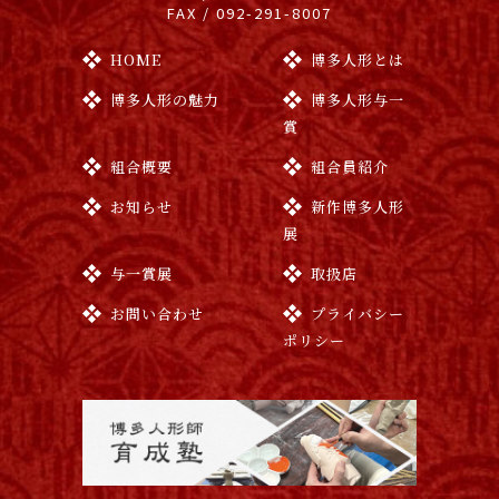
FAX / 092-291-8007
HOME
博多人形とは
博多人形の魅力
博多人形与一
賞
組合概要
組合員紹介
お知らせ
新作博多人形
展
与一賞展
取扱店
お問い合わせ
プライバシー
ポリシー